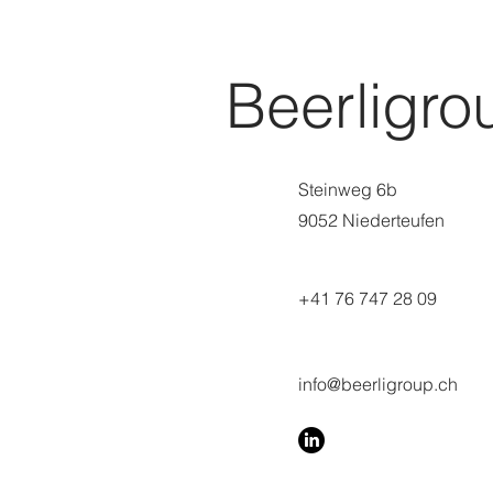
Beerligr
Steinweg 6
b
9052 Niederteufen
+41 76 747 28 09‬
info@beerligroup.ch