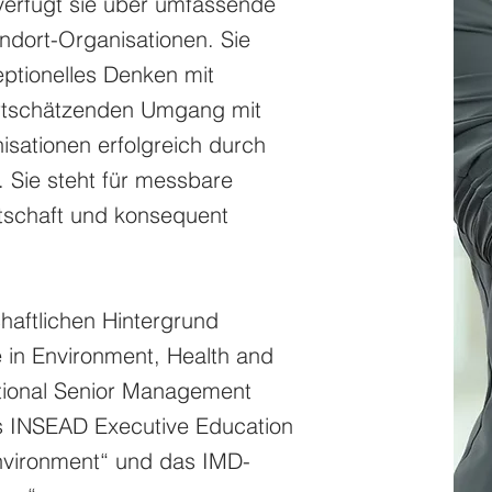
verfügt sie über umfassende
ndort-Organisationen. Sie
eptionelles Denken mit
wertschätzenden Umgang mit
sationen erfolgreich durch
 Sie steht für messbare
tschaft und konsequent
haftlichen Hintergrund
e in Environment, Health and
tional Senior Management
as INSEAD Executive Education
nvironment“ und das IMD-